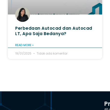
Perbedaan Autocad dan Autocad
LT​, Apa Saja Bedanya?
READ MORE »
19/01/2025
Tidak ada komentar
P
All