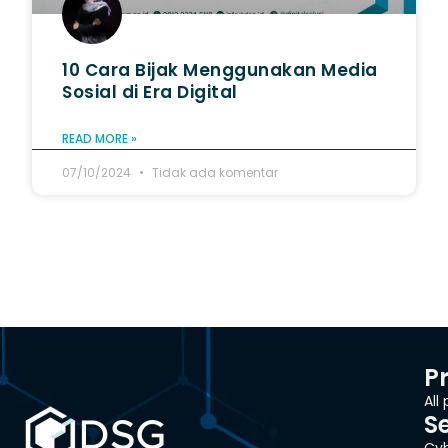
10 Cara Bijak Menggunakan Media
Sosial di Era Digital
READ MORE »
07/10/2024
Tidak ada komentar
P
All
S
Cyb