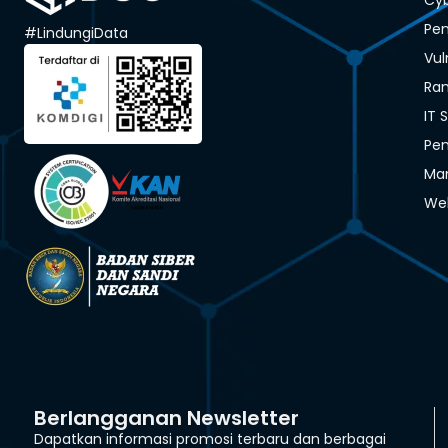
Pen
#LindungiData
Vul
Ra
IT 
Pen
Man
We
Berlangganan Newsletter
Dapatkan informasi promosi terbaru dan berbagai