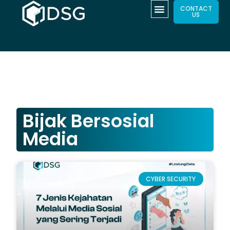
CONTACT
US
Bijak Bersosial
Media
CYBER SECURITY