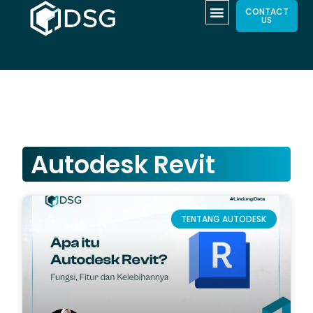
CONTACT
US
Autodesk Revit
TENTANG AUTODESK