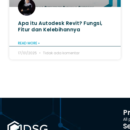
Apa itu Autodesk Revit? Fungsi,
Fitur dan Kelebihannya
READ MORE »
17/01/2025
Tidak ada komentar
P
All
S