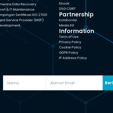
Ebook
mware Data Recovery
DSG CSIRT
port & IT Maintenance
Partnership
pingan Sertifikasi ISO 27001
d Service Provider (MSP)
Kolaborasi
evelopment
Media Kit
Information
Term of Use
Privacy Policy
Cookie Policy
GDPR Policy
IP Address Policy
Ber