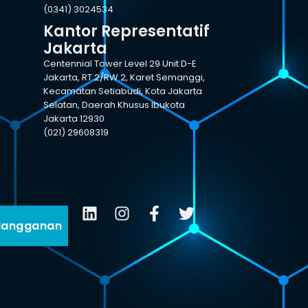
(0341) 3024534
Kantor Representatif
Jakarta
Centennial Tower Level 29 Unit D-E
Jakarta, RT.2/RW.2, Karet Semanggi,
Kecamatan Setiabudi, Kota Jakarta
Selatan, Daerah Khusus Ibukota
Jakarta 12930
(021) 29608319
langganan