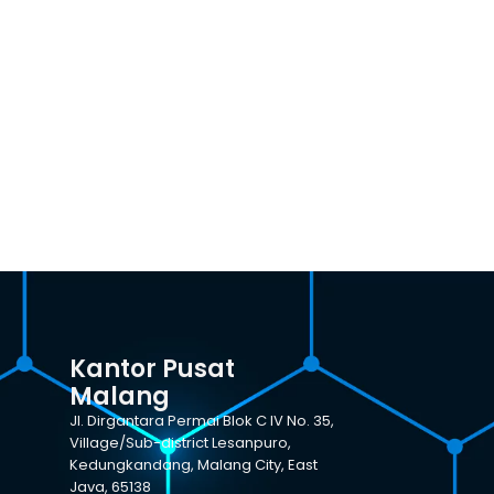
Kantor Pusat
Malang
Jl. Dirgantara Permai Blok C IV No. 35,
Village/Sub-district Lesanpuro,
Kedungkandang, Malang City, East
Java, 65138