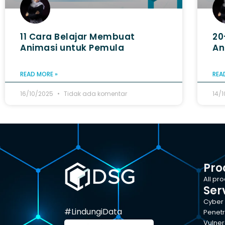
11 Cara Belajar Membuat
20
Animasi untuk Pemula
An
READ MORE »
REA
16/10/2025
Tidak ada komentar
14/
Pro
All pr
Ser
Cyber 
#LindungiData
Penetr
Vulner