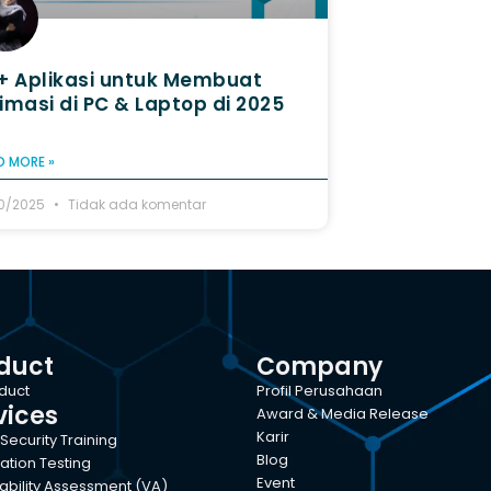
+ Aplikasi untuk Membuat
imasi di PC & Laptop di 2025
D MORE »
10/2025
Tidak ada komentar
duct
Company
oduct
Profil Perusahaan
vices
Award & Media Release
Karir
Security Training
Blog
ation Testing
Event
ability Assessment (VA)