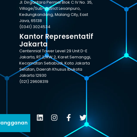
Jl. Dirgantara Permai Blok C IV No. 35,
Village/Sub-district Lesanpuro,
Kedungkandang, Malang City, East
Java, 65138
(0341) 3024534
Kantor Representatif
Jakarta
Centennial Tower Level 29 Unit D-E
Jakarta, RT.2/RW.2, Karet Semanggi,
Kecamatan Setiabudi, Kota Jakarta
Selatan, Daerah Khusus Ibukota
Jakarta 12930
(021) 29608319
langganan