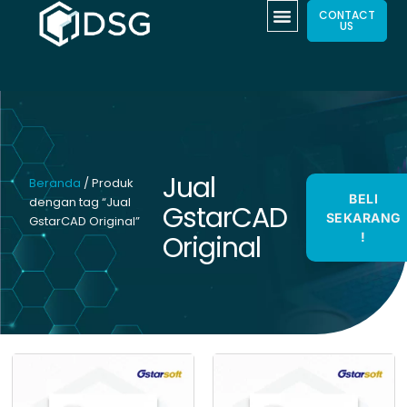
CONTACT
US
Jual
Beranda
/ Produk
BELI
dengan tag “Jual
GstarCAD
SEKARANG
GstarCAD Original”
Original
!