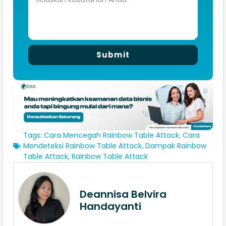
Submit
Tags:
Cara Mencegah Rainbow Table Attack
,
Cara
Mendeteksi Rainbow Table Attack
,
Dampak Rainbow
Table Attack
,
Rainbow Table Attack
Deannisa Belvira
Handayanti