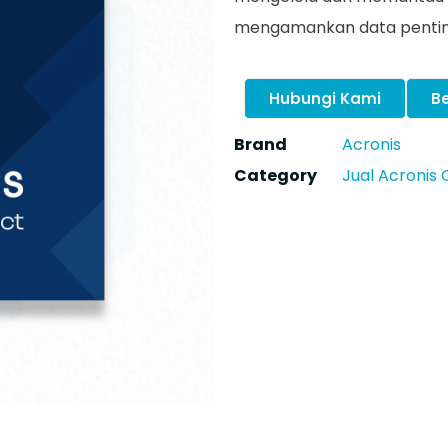
mengamankan data penting
Hubungi Kami
Be
Brand
Acronis
Category
Jual Acronis O