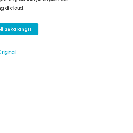
 di cloud.
li Sekarang!!
riginal