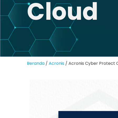
Cloud
Beranda
/
Acronis
/ Acronis Cyber Protect 