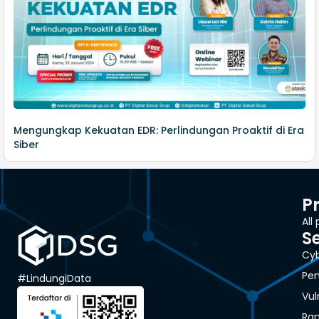
Mengungkap Kekuatan EDR: Perlindungan Proaktif di Era
Siber
P
All
S
Cyb
Pen
#LindungiData
Vul
Ra