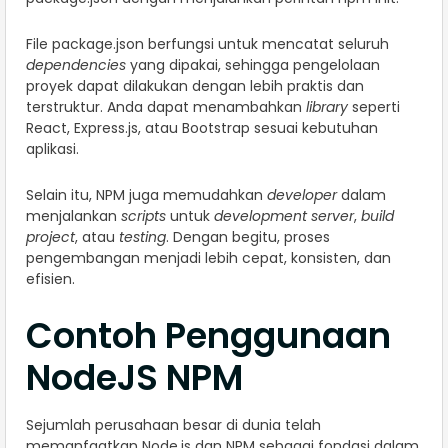
File package.json berfungsi untuk mencatat seluruh
dependencies
yang dipakai, sehingga pengelolaan
proyek dapat dilakukan dengan lebih praktis dan
terstruktur. Anda dapat menambahkan
library
seperti
React, Express.js, atau Bootstrap sesuai kebutuhan
aplikasi.
Selain itu, NPM juga memudahkan
developer
dalam
menjalankan
scripts
untuk
development server
,
build
project
, atau
testing
. Dengan begitu, proses
pengembangan menjadi lebih cepat, konsisten, dan
efisien.
Contoh Penggunaan
NodeJS NPM
Sejumlah perusahaan besar di dunia telah
memanfaatkan Node.js dan NPM sebagai fondasi dalam