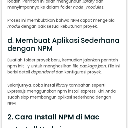
lodash. Perintah ini akan mengunduh
library
dan
menyimpannya ke dalam folder
node_modules
.
Proses ini membuktikan bahwa NPM dapat mengelola
modul
dengan baik sesuai kebutuhan proyek.
d. Membuat Aplikasi Sederhana
dengan NPM
Buatlah folder proyek baru, kemudian jalankan perintah
npm init -y untuk menghasilkan file
package.json
. File ini
berisi detail
dependensi
dan konfigurasi proyek.
Selanjutnya, coba instal
library
tambahan seperti
Express.js menggunakan npm install express. Kini Anda
sudah siap membangun aplikasi sederhana dengan
NPM.
2. Cara Install NPM di Mac