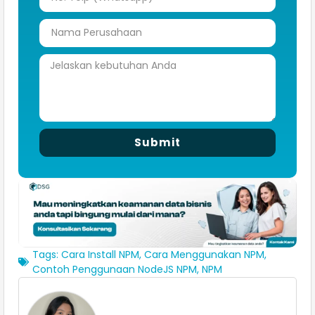
Submit
Tags:
Cara Install NPM
,
Cara Menggunakan NPM
,
Contoh Penggunaan NodeJS NPM
,
NPM