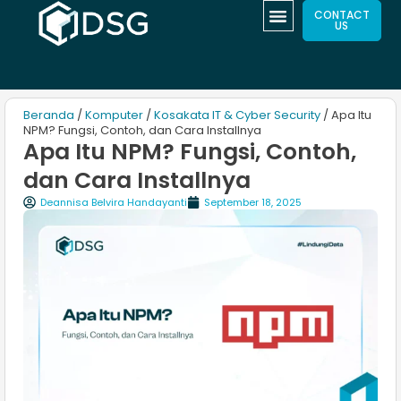
CONTACT
US
Beranda
/
Komputer
/
Kosakata IT & Cyber Security
/ Apa Itu
NPM? Fungsi, Contoh, dan Cara Installnya
Apa Itu NPM? Fungsi, Contoh,
dan Cara Installnya
Deannisa Belvira Handayanti
September 18, 2025