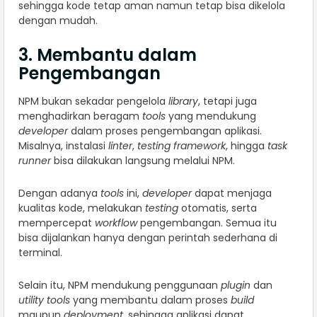
sehingga kode tetap aman namun tetap bisa dikelola
dengan mudah.
3. Membantu dalam
Pengembangan
NPM bukan sekadar pengelola
library
, tetapi juga
menghadirkan beragam
tools
yang mendukung
developer
dalam proses pengembangan aplikasi.
Misalnya, instalasi
linter
,
testing framework
, hingga
task
runner
bisa dilakukan langsung melalui NPM.
Dengan adanya
tools
ini,
developer
dapat menjaga
kualitas kode, melakukan
testing
otomatis, serta
mempercepat
workflow
pengembangan. Semua itu
bisa dijalankan hanya dengan perintah sederhana di
terminal.
Selain itu, NPM mendukung penggunaan
plugin
dan
utility tools
yang membantu dalam proses
build
maupun
deployment
, sehingga aplikasi dapat