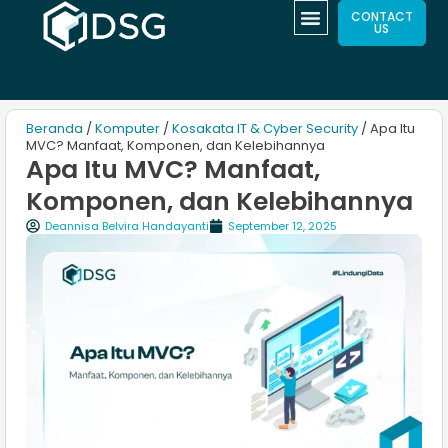
CONTACT
US
Beranda
/
Komputer
/
Kosakata IT & Cyber Security
/ Apa Itu
MVC? Manfaat, Komponen, dan Kelebihannya
Apa Itu MVC? Manfaat,
Komponen, dan Kelebihannya
Deannisa Belvira Handayanti
September 12, 2025