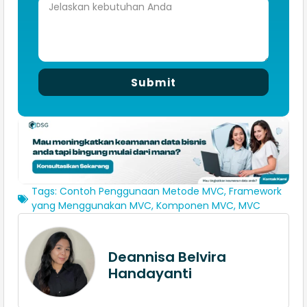
Submit
Tags:
Contoh Penggunaan Metode MVC
,
Framework
yang Menggunakan MVC
,
Komponen MVC
,
MVC
Deannisa Belvira
Handayanti