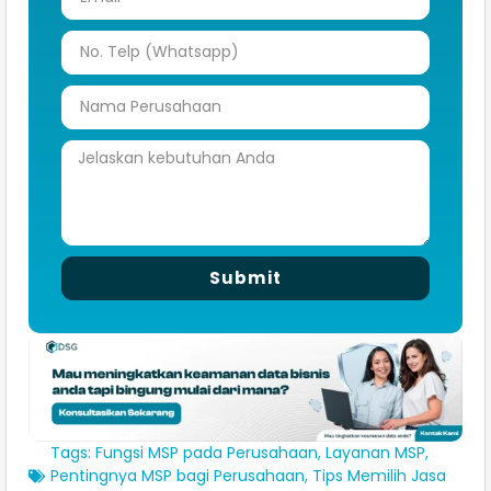
Submit
Tags:
Fungsi MSP pada Perusahaan
,
Layanan MSP
,
Pentingnya MSP bagi Perusahaan
,
Tips Memilih Jasa