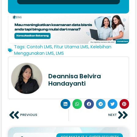
Tags:
Contoh LMS
,
Fitur Utama LMS
,
Kelebihan
Menggunakan LMS
,
LMS
Deannisa Belvira
Handayanti
PREVIOUS
NEXT