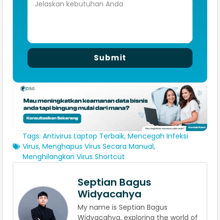
Submit
Tags:
Antivirus Laptop Terbaik
,
Mencegah Infeksi
Virus
,
Menghapus Virus Secara Manual
,
Menghilangkan Virus Shortcut
Septian Bagus
Widyacahya
My name is Septian Bagus
Widyacahya, exploring the world of