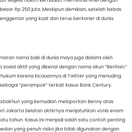
fi. Majelis hakim kemudian memvonis Ariel dengan
esar Rp 250 juta. Meskipun demikian, setelah bebas
 penggemar yang kuat dan terus berkarier di dunia
aran nama baik di dunia maya juga dialami oleh
sosial aktif yang dikenal dengan nama akun “Benhan.”
h hukum karena kicauannya di Twitter yang menuding
sebagai “perampok” terkait kasus Bank Century.
Misbakhun yang kemudian melaporkan Benny atas
i Jakarta Selatan akhirnya menjatuhkan vonis enam
u tahun. Kasus ini menjadi salah satu contoh penting
dan yang penuh risiko jika tidak digunakan dengan