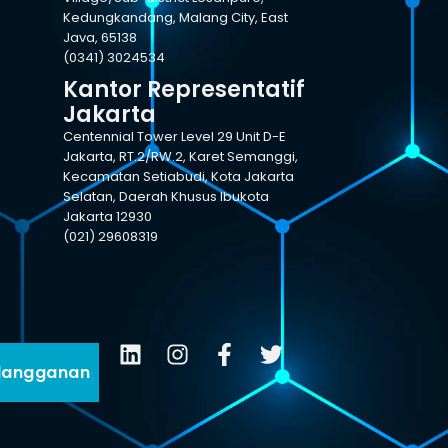
Kedungkandang, Malang City, East
Java, 65138
(0341) 3024534
Kantor Representatif
Jakarta
Centennial Tower Level 29 Unit D-E
Jakarta, RT.2/RW.2, Karet Semanggi,
Kecamatan Setiabudi, Kota Jakarta
Selatan, Daerah Khusus Ibukota
Jakarta 12930
(021) 29608319
langganan