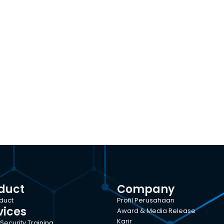
duct
Company
oduct
Profil Perusahaan
vices
Award & Media Release
Karir
Security Training