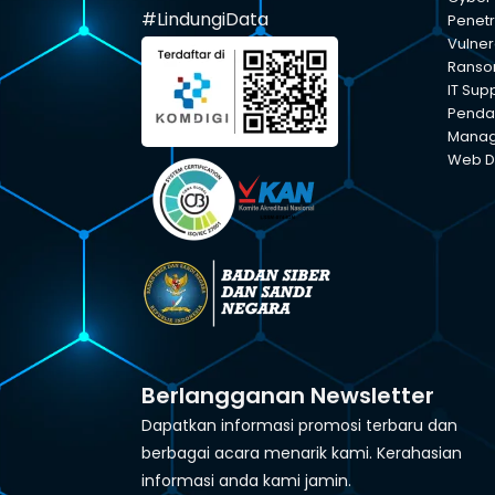
#LindungiData
Penetr
Vulner
Ranso
IT Sup
Pendam
Manage
Web D
Berlangganan Newsletter
Dapatkan informasi promosi terbaru dan
berbagai acara menarik kami. Kerahasian
informasi anda kami jamin.