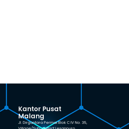
Kantor Pusat
Malang
Jl. Dirgantara Permai Blok C IV No. 35,
Village/Sub-district Lesanpuro,