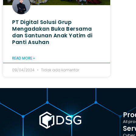
PT Digital Solusi Grup
Mengadakan Buka Bersama
dan Santunan Anak Yatim di
Panti Asuhan
READ MORE »
09/04/2024
Tidak ada komentar
Pro
All pr
Ser
Cyber 