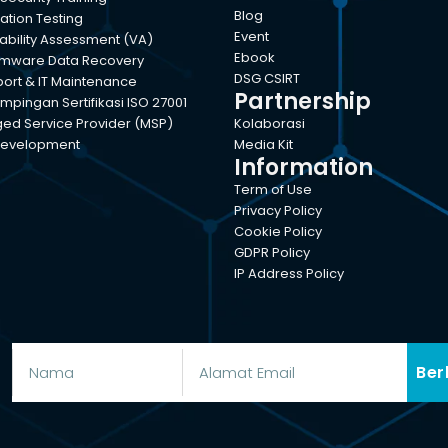
Blog
ation Testing
Event
ability Assessment (VA)
Ebook
mware Data Recovery
DSG CSIRT
port & IT Maintenance
Partnership
pingan Sertifikasi ISO 27001
d Service Provider (MSP)
Kolaborasi
evelopment
Media Kit
Information
Term of Use
Privacy Policy
Cookie Policy
GDPR Policy
IP Address Policy
Ber