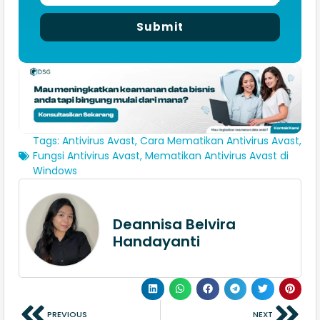
Submit
Tags:
Antivirus Avast
,
Cara Mematikan Antivirus Avast
,
Fungsi Antivirus Avast
,
Mematikan Antivirus Avast di
Windows
Deannisa Belvira
Handayanti
PREVIOUS
NEXT